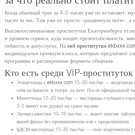
Когда обычный трах за 4–5 тысяч уже не вставляет, м
тысяч за час. Там уже не просто «раздвинула ноги», а
Высокооплачиваемые проститутки Екатеринбурга отли
и уровнем сервиса, куда входят презентабельность, ма
гибкость в допуслугах. На
екб проститутки ekbxxx.co
индивидуалки премиум-класса, которые предлагают э
программы и расширенные форматы общения.
Кто есть среди VIP-проституток
Эскортницы с
ekbxxx.com
15–30 тыс/час — модельная 
себя на банкете, в театре, на яхте. После официальной 
Минетчицы 12–20 тыс/час — мастерицы глубокого горла,
3–5 минут или держат на грани часами.
Эромассажистки 10–18 тыс/час — знают лингам, тайски
яркий финал без проникновения или с продолжением.
БДСМ-мастерицы 15–35 тыс/час — свои апартаменты с о