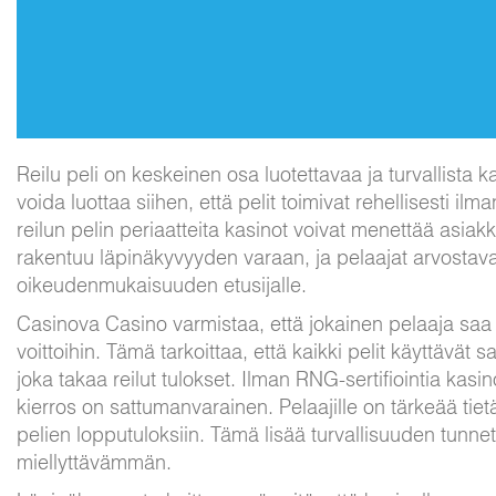
Reilu peli on keskeinen osa luotettavaa ja turvallista 
voida luottaa siihen, että pelit toimivat rehellisesti il
reilun pelin periaatteita kasinot voivat menettää asi
rakentuu läpinäkyvyyden varaan, ja pelaajat arvostavat
oikeudenmukaisuuden etusijalle.
Casinova Casino varmistaa, että jokainen pelaaja saa
voittoihin. Tämä tarkoittaa, että kaikki pelit käyttävät
joka takaa reilut tulokset. Ilman RNG-sertifiointia kasin
kierros on sattumanvarainen. Pelaajille on tärkeää tietä
pelien lopputuloksiin. Tämä lisää turvallisuuden tunne
miellyttävämmän.