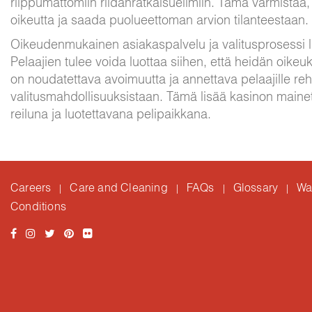
riippumattomiin riidanratkaisuelimiin. Tämä varmistaa,
oikeutta ja saada puolueettoman arvion tilanteestaan.
Oikeudenmukainen asiakaspalvelu ja valitusprosessi li
Pelaajien tulee voida luottaa siihen, että heidän oike
on noudatettava avoimuutta ja annettava pelaajille rehe
valitusmahdollisuuksistaan. Tämä lisää kasinon maine
reiluna ja luotettavana pelipaikkana.
Careers
Care and Cleaning
FAQs
Glossary
Wa
|
|
|
|
Conditions