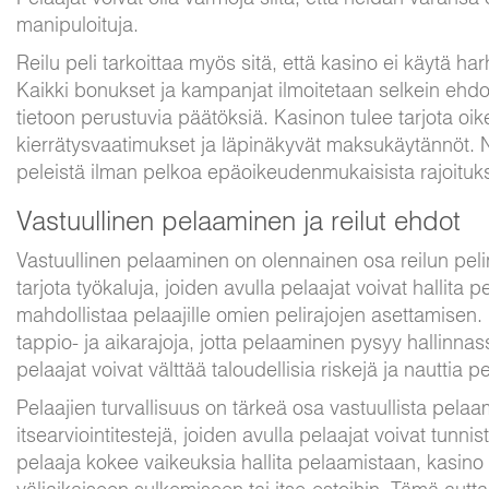
manipuloituja.
Reilu peli tarkoittaa myös sitä, että kasino ei käytä h
Kaikki bonukset ja kampanjat ilmoitetaan selkein ehdoi
tietoon perustuvia päätöksiä. Kasinon tulee tarjota o
kierrätysvaatimukset ja läpinäkyvät maksukäytännöt. N
peleistä ilman pelkoa epäoikeudenmukaisista rajoituksi
Vastuullinen pelaaminen ja reilut ehdot
Vastuullinen pelaaminen on olennainen osa reilun peli
tarjota työkaluja, joiden avulla pelaajat voivat hallit
mahdollistaa pelaajille omien pelirajojen asettamisen. P
tappio- ja aikarajoja, jotta pelaaminen pysyy hallinnas
pelaajat voivat välttää taloudellisia riskejä ja nauttia pe
Pelaajien turvallisuus on tärkeä osa vastuullista pelaa
itsearviointitestejä, joiden avulla pelaajat voivat tunn
pelaaja kokee vaikeuksia hallita pelaamistaan, kasino 