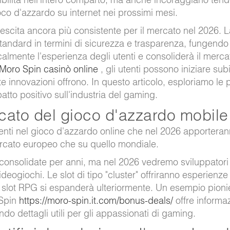
co d'azzardo su internet nei prossimi mesi.
scita ancora più consistente per il mercato nel 2026. L
standard in termini di sicurezza e trasparenza, fungendo
almente l'esperienza degli utenti e consoliderà il mercat
Moro Spin casinò online
, gli utenti possono iniziare sub
e innovazioni offrono. In questo articolo, esploriamo le p
tto positivo sull'industria del gaming.
ato del gioco d'azzardo mobile
enti nel gioco d'azzardo online che nel 2026 apporteran
 mercato europeo che su quello mondiale.
 consolidate per anni, ma nel 2026 vedremo sviluppatori
videogiochi. Le slot di tipo "cluster" offriranno esperienze
 slot RPG si espanderà ulteriormente. Un esempio pionie
 Spin
https://moro-spin.it.com/bonus-deals/
offre informaz
do dettagli utili per gli appassionati di gaming.