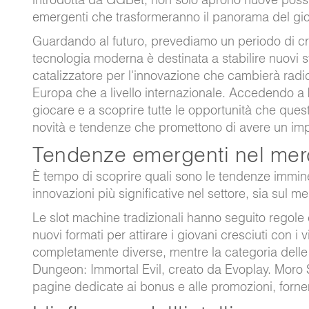
emergenti che trasformeranno il panorama del gio
Guardando al futuro, prevediamo un periodo di cre
tecnologia moderna è destinata a stabilire nuovi 
catalizzatore per l'innovazione che cambierà radic
Europa che a livello internazionale. Accedendo a
giocare e a scoprire tutte le opportunità che quest
novità e tendenze che promettono di avere un impa
Tendenze emergenti nel merc
È tempo di scoprire quali sono le tendenze immin
innovazioni più significative nel settore, sia sul
Le slot machine tradizionali hanno seguito regole
nuovi formati per attirare i giovani cresciuti con i 
completamente diverse, mentre la categoria delle
Dungeon: Immortal Evil, creato da Evoplay. Moro
pagine dedicate ai bonus e alle promozioni, fornen