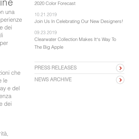
line
2020 Color Forecast
Con una
10.21.2019
esperienze
Join Us In Celebrating Our New Designers!
 e dei
09.23.2019
li
Clearwater Collection Makes It’s Way To
 per
The Big Apple
PRESS RELEASES
zioni che
NEWS ARCHIVE
e le
ay e del
ienza
e dei
ità,