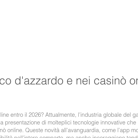
oco d'azzardo e nei casinò o
line entro il 2026? Attualmente, l'industria globale del 
lla presentazione di molteplici tecnologie innovative che
nò online. Queste novità all'avanguardia, come l'app mo
bilità nell'intero comparto, ma anche incoraggiano ten