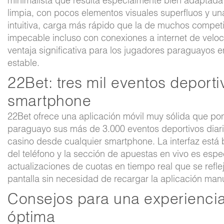
minimalista que resulta especialmente bien adaptada a
limpia, con pocos elementos visuales superfluos y u
intuitiva, carga más rápido que la de muchos compet
impecable incluso con conexiones a internet de velo
ventaja significativa para los jugadores paraguayos
estable.
22Bet: tres mil eventos deport
smartphone
22Bet ofrece una aplicación móvil muy sólida que po
paraguayo sus más de 3.000 eventos deportivos diar
casino desde cualquier smartphone. La interfaz está 
del teléfono y la sección de apuestas en vivo es espe
actualizaciones de cuotas en tiempo real que se refl
pantalla sin necesidad de recargar la aplicación ma
Consejos para una experiencia
óptima