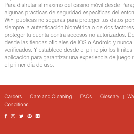
Para disfrutar al máximo del casino móvil desde Para
algunas prácticas de seguridad específicas del entor
WiFi públicas no seguras para proteger tus datos pers
siempre la autenticación biométrica o de dos factores
proteger tu cuenta contra accesos no autorizados. D
desde las tiendas oficiales de iOS o Android y nunca
verificados. Y establece desde el principio los límite
aplicación para garantizar una experiencia de juego
el primer día de uso.
Careers
Care and Cleaning
FAQs
Glossary
Wa
|
|
|
|
Conditions