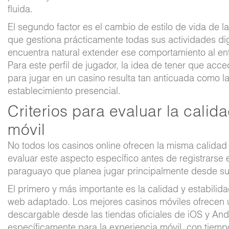
fluida.
El segundo factor es el cambio de estilo de vida de l
que gestiona prácticamente todas sus actividades dig
encuentra natural extender ese comportamiento al ent
Para este perfil de jugador, la idea de tener que acc
para jugar en un casino resulta tan anticuada como la
establecimiento presencial.
Criterios para evaluar la calid
móvil
No todos los casinos online ofrecen la misma calidad
evaluar este aspecto específico antes de registrarse
paraguayo que planea jugar principalmente desde s
El primero y más importante es la calidad y estabilidad
web adaptado. Los mejores casinos móviles ofrecen u
descargable desde las tiendas oficiales de iOS y An
específicamente para la experiencia móvil, con tiem