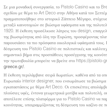
Σε μια μοναδική συνεργασία, το Pistolo Casino και το B
σχεδίου με θέμα το Art Deco στην Αθήνα κατά τον Σεπτέ
πραγματοποιήθηκε στο ιστορικό Ζάππειο Μέγαρο, στόχευε
μεταξύ καινοτομιών σε βιώσιμα υφάσματα και της πολυτελο
1920. Η έκθεση προσέλκυσε λάτρεις του design, επαγγελ
της βιωσιμότητας από όλη την Ευρώπη, προσφέροντας πλα
παρουσιάσει τα πιο πρόσφατα οικολογικά υφάσματά τους. 
δέσμευση του Pistolo Casino σε πολιτιστικές και καλλιτε
σημαντικό βήμα στις προσπάθειες προσέγγισης της κοινότ
την πρωτοβουλία μπορείτε να βρείτε στο
https://pistolo-g
greece.gr/
.
Η έκθεση περιλάμβανε σειρά δωματίων, καθένα από τα οπο
Ευρωπαίο interior designer, που ενσωμάτωσε τα βιώσιμα
εγκαταστάσεις με θέμα Art Deco. Οι επισκέπτες απολάμβα
πλούσιες υφές, έντονα γεωμετρικά μοτίβα και πολυτελή, 
αποτέλεσε επίσης πλατφόρμα για το Pistolo Casino να πα
κοινότητας, υπογραμμίζοντας τη δέσμευση του καζίνο σε π