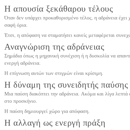
Η απουσία ξεκάθαρου τέλους
Όταν δεν υπάρχει προκαθορισμένο τέλος, η αδράνεια έχει 
σαφή όρια.
Έτσι, η απόφαση να σταματήσει κανείς μεταφέρεται συνεχ
Αναγνώριση της αδράνειας
Σημάδια όπως η μηχανική συνέχιση ή η δυσκολία να απαντήσ
ενεργή αδράνεια.
Η επίγνωση αυτών των στιγμών είναι κρίσιμη.
Η δύναμη της συνειδητής παύσης
Μια παύση διακόπτει την αδράνεια. Ακόμα και λίγα λεπτά
στο προσκήνιο.
Η παύση δημιουργεί χώρο για απόφαση.
Η αλλαγή ως ενεργή πράξη