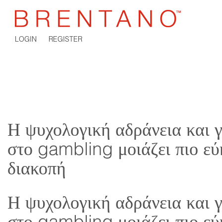
LOGIN
REGISTER
Η ψυχολογική αδράνεια και γ
στο gambling μοιάζει πιο εύ
διακοπή
Η ψυχολογική αδράνεια και γ
στο gambling μοιάζει πιο εύ